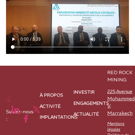
RED ROCK
MINING
225,Avenue
INVESTIR
À PROPOS
Mohammed
ENGAGEMENTS
V,
ACTIVITÉ
Suivez-nous
Marrakech
ACTUALITÉ
IMPLANTATIONS
:
Mentions
légales